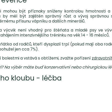
prevence
ii mohou být příznaky sníženy kontrolou hmotnosti a 
ů
by měl být zajištěn správný růst a vývoj správnou 
nému přísunu vápníku a dalších minerálů.
 a výcvik není vhodný pro štěňata a mladé psy ve vývo
ahájením intenzivnějšího tréninku na věk 14 - 16 měsíců.
átka od rodičů, kteří dysplazií trpí (pokud mají oba rod
ohužel jen cca 7%).
 bolestmi a vstává s obtížemi, zvažte pořízení
zdravotní
ví? Na výběr máte buď konzervativní nebo chirurgickou lé
ího kloubu - léčba