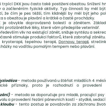
i trpící DKK jsou často také postiženi obezitou. Snížení 
a začleněním fyzické aktivity. Typ činnosti by měl bý
tí, že čím je pes těžší, tím klidnější by měl být jeho p
ata s obezitou je plavání a krátké a časté procházky.
je obvykle doprovázená bolestí a zánětem. Zákla
ní protizánětlivé léky, které vám předepíše veterinář.
edevším vliv na existující zánět, snižuje syntézu a sekrec
učasně stimuluje produkci faktorů, které zabraňují zánětu.
 kryoterapii, tepelnou terapii,
Dornovu terapii
, strečin
rocházky na vodítku pomalým tempem nebo plavání.
fyziodéza
- metoda používaná u štěňat mladších 4 měsí
inické příznaky, proto je rozhodnutí o provedení
zání)
- metoda se doporučuje pro mladé, pracující psy 
alu a provedení řezání pánevních kostí - stydké, sedací 
 kloubu
- tento postup je považován za záchranu života