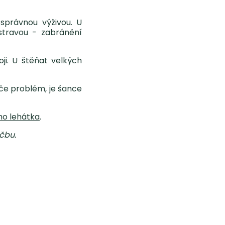
správnou výživou. U
stravou - zabránění
ji. U štěňat velkých
iče problém, je šance
ho lehátka
.
čbu.