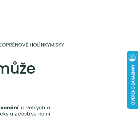
Nákupní 
EOPRÉNOVÉ HOLÍNKY
MISKY
 může
mocnění
u velkých a
ky a z části se na ní