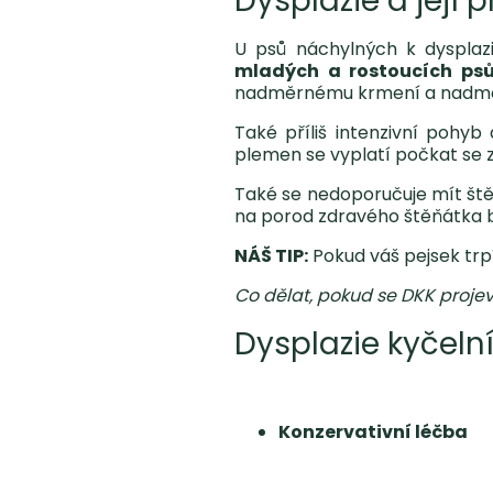
Dysplazie a její 
U psů náchylných k dysplaz
mladých a rostoucích ps
nadměrnému krmení a nadměr
Také příliš intenzivní pohyb
plemen se vyplatí počkat se z
Také se nedoporučuje mít štěň
na porod zdravého štěňátka b
NÁŠ TIP:
Pokud váš pejsek trpí
Co dělat, pokud se DKK proje
Dysplazie kyčeln
Konzervativní léčba