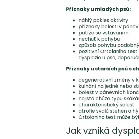
Příznaky u mladých psů:
náhlý pokles aktivity
příznaky bolesti v pánev
potíže se vstáváním
nechuť k pohybu
způsob pohybu podobný 
pozitivní Ortolaniho test
dysplazie u psa, doporu
Příznaky u starších psů s
degenerativní změny v k
kulhání na jedné nebo s
bolest v pánevních konč
nejistá chůze typu skákán
charakteristický šelest
atrofie svalů stehen a hý
Ortolaniho test může bý
Jak vzniká dyspl