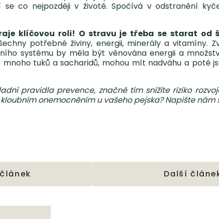
í se co nejpozději v životě. Spočívá v odstranění kyč
je klíčovou roli! O stravu je třeba se starat od 
chny potřebné živiny, energii, minerály a vitamíny. Zv
ního systému by měla být věnována energii a množství
liš mnoho tuků a sacharidů, mohou mít nadváhu a poté j
dní pravidla prevence, značně tím snížíte riziko rozv
m kloubním onemocněním u vašeho pejska? Napište nám s
 článek
Další článe