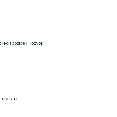
predispozice k rozvoji
i změnami