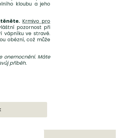
elního kloubu a jeho
štěněte.
Krmivo pro
láštní pozornost při
 vápníku ve stravě.
sou obézní, což může
oje onemocnění. Máte
vůj příběh.
k