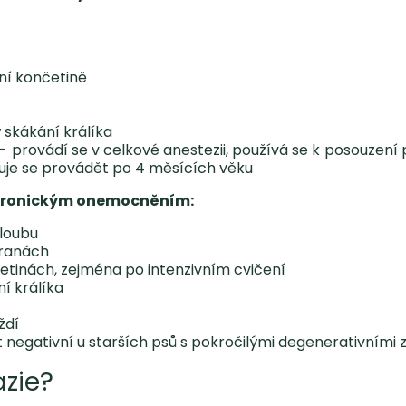
ní končetině
skákání králíka
 - provádí se v celkové anestezii, používá se k posouzení 
čuje se provádět po 4 měsících věku
 chronickým onemocněním:
loubu
tranách
etinách, zejména po intenzivním cvičení
í králíka
ždí
t negativní u starších psů s pokročilými degenerativním
azie?