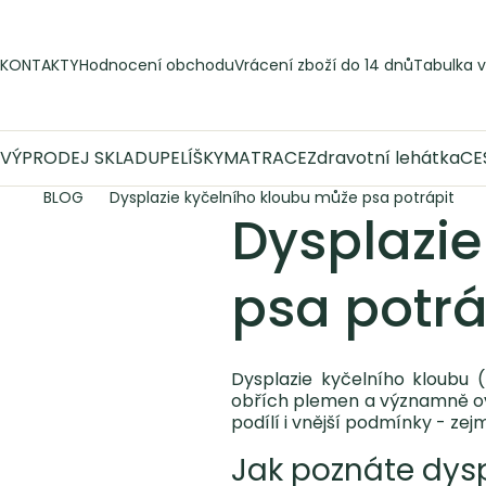
Přejít
na
obsah
KONTAKTY
Hodnocení obchodu
Vrácení zboží do 14 dnů
Tabulka v
VÝPRODEJ SKLADU
PELÍŠKY
MATRACE
Zdravotní lehátka
CE
BLOG
Dysplazie kyčelního kloubu může psa potrápit
Dysplazie
psa potrá
Dysplazie kyčelního kloubu 
obřích plemen a významně ovli
podílí i vnější podmínky - ze
Jak poznáte dysp