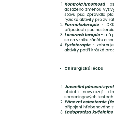
Kontrola hmotnosti
- ps
dosaženo změnou výživy 
stavu psa. Zpravidla pla
fyzické aktivity pro zvíř
Farmakoterapie
- DKK 
případech jsou nesteroid
Laserová terapie
- má př
se na vzniku zánětu a so
Fyzioterapie
- zahrnuje
aktivity patří krátké p
Chirurgická léčba
Juvenilní pánevní sym
období nevykazují kl
screeningových testech.
Pánevní osteotomie (ře
připojení hřebenového sv
Endoprotéza kyčelního