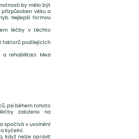
hmotnosti by mělo být
t přizpůsoben věku a
ohyb. Nejlepší formou
dem léčby v těchto
i faktorů podílejících
k a rehabilitaci. Mezi
ců, psi během tohoto
 léčby založeno na
a spočívá v uvolnění
a kyčelní.
, když nelze opravit