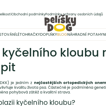
elikostí
Obchodní podmínky
Podmínky ochrany osobních údajů
STOVÁNÍ
LÉTO
HRAČKY
DOPLŇKY
BLOG
NÁHRADNÍ POTAHY
N
 kyčelního kloubu
pit
(DKK) je jedním z
nejčastějších ortopedických one
vňuje kvalitu života psa. Částečně je podmíněna genetic
jména pohybová zátěž a kvalitní strava.
lazii kyčelního kloubu?