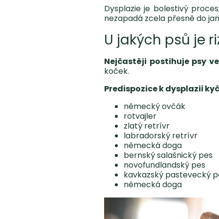
Dysplazie je bolestivý proce
nezapadá zcela přesně do jam
U jakých psů je ri
Nejčastěji postihuje psy v
koček.
Predispozice k dysplazii k
německý ovčák
rotvajler
zlatý retrívr
labradorský retrívr
německá doga
bernský salašnický pes
novofundlandský pes
kavkazský pastevecký p
německá doga