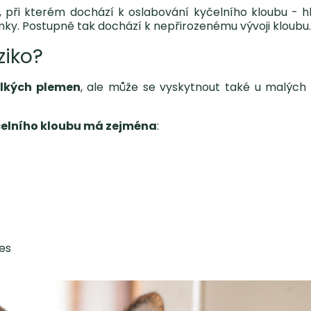
s, při kterém dochází k oslabování kyčelního kloubu - h
ky. Postupně tak dochází k nepřirozenému vývoji kloubu
ziko?
elkých plemen
, ale může se vyskytnout také u malých
yčelního kloubu má zejména
:
es