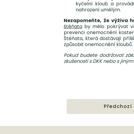
kyčelní kloub a provád
nahrazení umělým.
Nezapomeňte, že výživa hra
štěňata
by mělo pokrývat vše
prevenci onemocnění koster
Štěňata, která dostávají pří
způsobit onemocnění kloubů.
Pokud budete dodržovat zákla
zkušenosti s DKK nebo s jiný
Předchozí