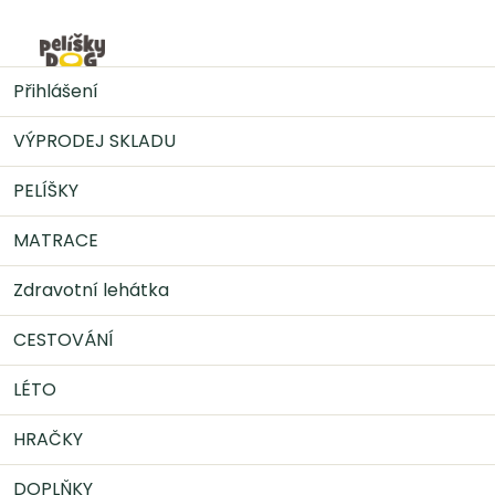
Přejít
na
Nák
obsah
DOPLŇKY
Postroje
Postroj Weekend Warrior -
Přihlášení
Rubínový
VÝPRODEJ SKLADU
PELÍŠKY
MATRACE
Zdravotní lehátka
CESTOVÁNÍ
LÉTO
HRAČKY
DOPLŇKY