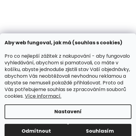
Co dělat, když vašeho psa píchne včela?
13.3.2024
Kontakt
VK Pet s.r.o.
Aby web fungoval, jak má (souhlas s cookies)
info
@
peliskydog.cz
+420 730 166 131
Pro co nejlepší zážitek z nakupování - aby fungovalo
vyhledávání, abychom si pamatovali, co máte v
Instagram
košíku, abyste jednoduše zjistili stav Vaší objednávky,
abychom Vás neobtěžovali nevhodnou reklamou a
abyste se nemuseli pokaždé přihlašovat. Proto od
Přijímáme online platby
Vás potřebujeme souhlas se zpracováním souborů
cookies.
Více informací.
Nastavení
Koupit-Krmivo.cz
Odmítnout
Souhlasím
Vytvořil Shoptet
&