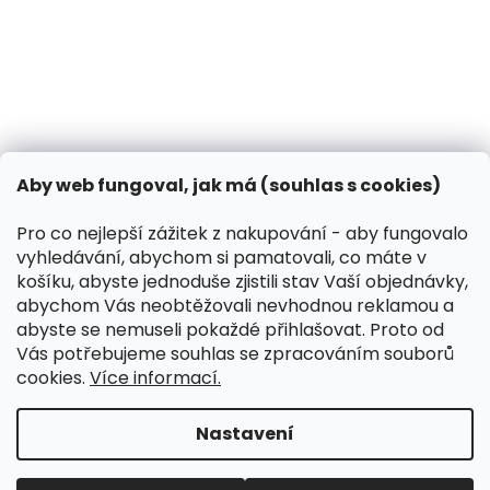
31.10.2024
Co dělat, když vašeho psa píchne včela?
13.3.2024
Kontakt
VK Pet s.r.o.
Aby web fungoval, jak má (souhlas s cookies)
info
@
peliskydog.cz
+420 730 166 131
Pro co nejlepší zážitek z nakupování - aby fungovalo
vyhledávání, abychom si pamatovali, co máte v
Instagram
košíku, abyste jednoduše zjistili stav Vaší objednávky,
abychom Vás neobtěžovali nevhodnou reklamou a
abyste se nemuseli pokaždé přihlašovat. Proto od
Přijímáme online platby
Vás potřebujeme souhlas se zpracováním souborů
cookies.
Více informací.
Nastavení
Koupit-Krmivo.cz