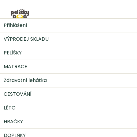
Přejít
na
Nák
obsah
DOPLŇKY
Doplňky stravy
ALAVIS™ 5 MINI 90 tbl
Přihlášení
VÝPRODEJ SKLADU
PELÍŠKY
MATRACE
Zdravotní lehátka
CESTOVÁNÍ
LÉTO
HRAČKY
DOPLŇKY