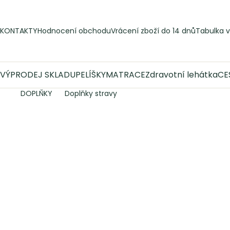
Přejít
na
obsah
KONTAKTY
Hodnocení obchodu
Vrácení zboží do 14 dnů
Tabulka v
VÝPRODEJ SKLADU
PELÍŠKY
MATRACE
Zdravotní lehátka
CE
DOPLŇKY
Doplňky stravy