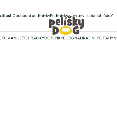
elikostí
Obchodní podmínky
Podmínky ochrany osobních údajů
STOVÁNÍ
LÉTO
HRAČKY
DOPLŇKY
BLOG
NÁHRADNÍ POTAHY
N