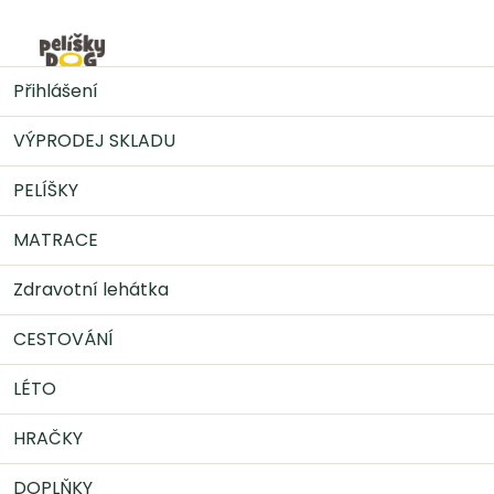
Přejít
na
Nák
obsah
HRAČKY
Velikonoční kuřátko, plyšová hračka pro psy,
Přihlášení
22 cm
VÝPRODEJ SKLADU
PELÍŠKY
MATRACE
Zdravotní lehátka
CESTOVÁNÍ
LÉTO
HRAČKY
DOPLŇKY