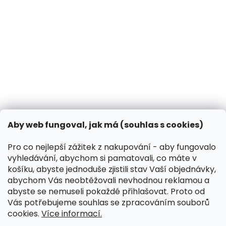
Jak chránit psa před klíšťaty a blechami?
14.3.2025
Může pes dýni?
31.10.2024
Co dělat, když vašeho psa píchne včela?
13.3.2024
Kontakt
VK Pet s.r.o.
Aby web fungoval, jak má (souhlas s cookies)
info
@
peliskydog.cz
+420 730 166 131
Pro co nejlepší zážitek z nakupování - aby fungovalo
vyhledávání, abychom si pamatovali, co máte v
Instagram
košíku, abyste jednoduše zjistili stav Vaší objednávky,
abychom Vás neobtěžovali nevhodnou reklamou a
abyste se nemuseli pokaždé přihlašovat. Proto od
Přijímáme online platby
Vás potřebujeme souhlas se zpracováním souborů
cookies.
Více informací.