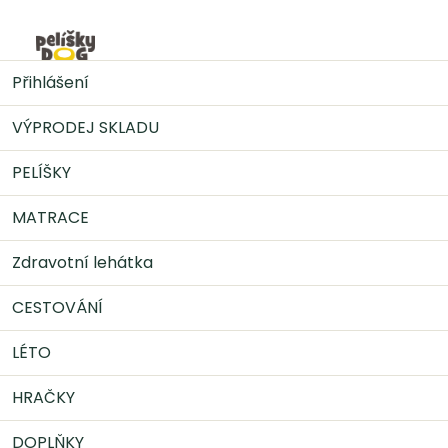
Přejít
na
Nák
obsah
CESTOVÁNÍ
Tašky na psy
Taška pro psa cestovní
Přihlášení
- černá eko kůže
VÝPRODEJ SKLADU
PELÍŠKY
MATRACE
Zdravotní lehátka
CESTOVÁNÍ
LÉTO
HRAČKY
DOPLŇKY