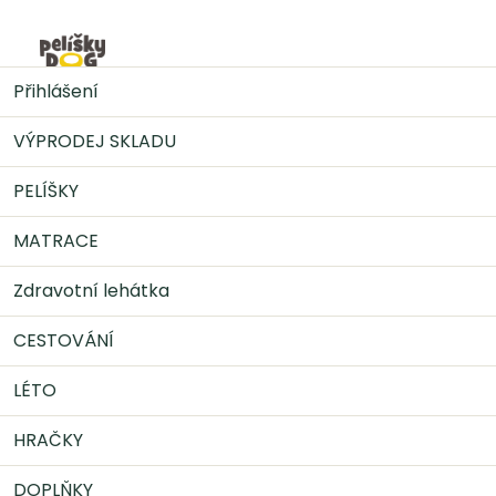
Přejít
na
Nák
obsah
VÝPRODEJ SKLADU
Red Dingo vodítko – White Spots
Přihlášení
on Red – 25 mm x 2,0 m
VÝPRODEJ SKLADU
PELÍŠKY
MATRACE
Zdravotní lehátka
CESTOVÁNÍ
LÉTO
HRAČKY
DOPLŇKY