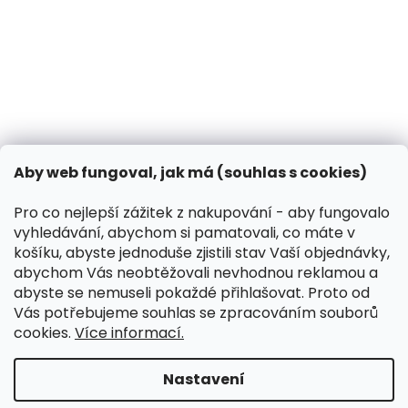
Může pes dýni?
31.10.2024
Co dělat, když vašeho psa píchne včela?
13.3.2024
Kontakt
VK Pet s.r.o.
Aby web fungoval, jak má (souhlas s cookies)
info
@
peliskydog.cz
+420 730 166 131
Pro co nejlepší zážitek z nakupování - aby fungovalo
vyhledávání, abychom si pamatovali, co máte v
Instagram
košíku, abyste jednoduše zjistili stav Vaší objednávky,
abychom Vás neobtěžovali nevhodnou reklamou a
abyste se nemuseli pokaždé přihlašovat. Proto od
Přijímáme online platby
Vás potřebujeme souhlas se zpracováním souborů
cookies.
Více informací.
Nastavení