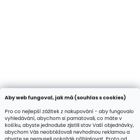
BLOG
Jak chránit psa před klíšťaty a blechami?
14.3.2025
Může pes dýni?
31.10.2024
Co dělat, když vašeho psa píchne včela?
13.3.2024
Kontakt
VK Pet s.r.o.
Aby web fungoval, jak má (souhlas s cookies)
info
@
peliskydog.cz
+420 730 166 131
Pro co nejlepší zážitek z nakupování - aby fungovalo
vyhledávání, abychom si pamatovali, co máte v
Instagram
košíku, abyste jednoduše zjistili stav Vaší objednávky,
abychom Vás neobtěžovali nevhodnou reklamou a
abyste se nemuseli pokaždé přihlašovat. Proto od