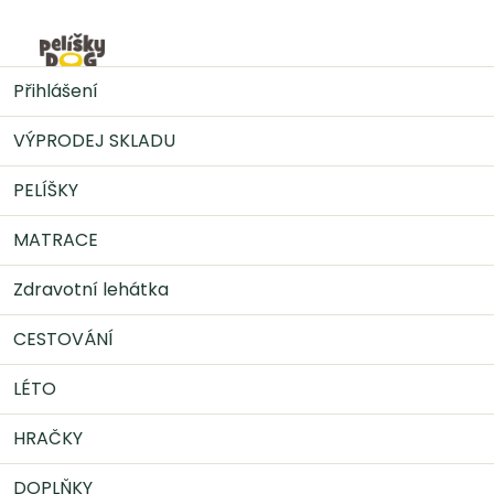
Přejít
na
Nák
obsah
CESTOVÁNÍ
Přepravní boxy pro psy
Přihlášení
VÝPRODEJ SKLADU
PELÍŠKY
MATRACE
Zdravotní lehátka
CESTOVÁNÍ
LÉTO
HRAČKY
DOPLŇKY