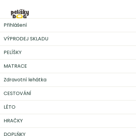
Přejít
na
Nák
obsah
PELÍŠKY
Ortopedické pelíšky
Pelíšek MEDICO
Přihlášení
VÝPRODEJ SKLADU
PELÍŠKY
MATRACE
Zdravotní lehátka
CESTOVÁNÍ
LÉTO
HRAČKY
DOPLŇKY