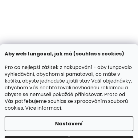
31.10.2024
Co dělat, když vašeho psa píchne včela?
13.3.2024
Kontakt
VK Pet s.r.o.
Aby web fungoval, jak má (souhlas s cookies)
info
@
peliskydog.cz
+420 730 166 131
Pro co nejlepší zážitek z nakupování - aby fungovalo
vyhledávání, abychom si pamatovali, co máte v
Instagram
košíku, abyste jednoduše zjistili stav Vaší objednávky,
abychom Vás neobtěžovali nevhodnou reklamou a
abyste se nemuseli pokaždé přihlašovat. Proto od
Přijímáme online platby
Vás potřebujeme souhlas se zpracováním souborů
cookies.
Více informací.
Nastavení
Koupit-Krmivo.cz