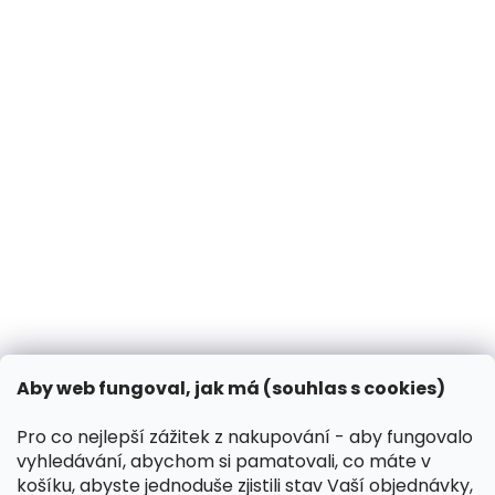
Obchodní podmínky
Podmínky ochrany osobních údajů
BLOG
Jak chránit psa před klíšťaty a blechami?
14.3.2025
Může pes dýni?
31.10.2024
Co dělat, když vašeho psa píchne včela?
13.3.2024
Kontakt
VK Pet s.r.o.
Aby web fungoval, jak má (souhlas s cookies)
info
@
peliskydog.cz
+420 730 166 131
Pro co nejlepší zážitek z nakupování - aby fungovalo
vyhledávání, abychom si pamatovali, co máte v
Instagram
košíku, abyste jednoduše zjistili stav Vaší objednávky,