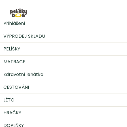
Přejít
na
Nák
obsah
PELÍŠKY
Pelíšek MILANO ortopedický - tmavě šedý
Přihlášení
VÝPRODEJ SKLADU
PELÍŠKY
MATRACE
Zdravotní lehátka
CESTOVÁNÍ
LÉTO
HRAČKY
DOPLŇKY