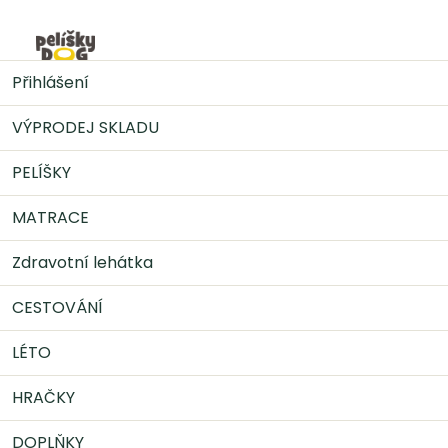
Přejít
na
Nák
obsah
PELÍŠKY
Pelíšek MILANO ortopedický - hnědý
Přihlášení
VÝPRODEJ SKLADU
PELÍŠKY
MATRACE
Zdravotní lehátka
CESTOVÁNÍ
LÉTO
HRAČKY
DOPLŇKY