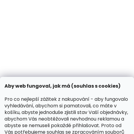
BLOG
Jak chránit psa před klíšťaty a blechami?
14.3.2025
Může pes dýni?
31.10.2024
Co dělat, když vašeho psa píchne včela?
13.3.2024
Kontakt
VK Pet s.r.o.
Aby web fungoval, jak má (souhlas s cookies)
info
@
peliskydog.cz
+420 730 166 131
Pro co nejlepší zážitek z nakupování - aby fungovalo
vyhledávání, abychom si pamatovali, co máte v
Instagram
košíku, abyste jednoduše zjistili stav Vaší objednávky,
abychom Vás neobtěžovali nevhodnou reklamou a
abyste se nemuseli pokaždé přihlašovat. Proto od
Přijímáme online platby
Vás potřebujeme souhlas se zpracováním souborů