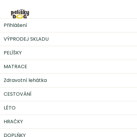
Přejít
na
Nák
obsah
PELÍŠKY
Pelíšek GLAMOUR
Přihlášení
VÝPRODEJ SKLADU
PELÍŠKY
MATRACE
Zdravotní lehátka
CESTOVÁNÍ
LÉTO
HRAČKY
DOPLŇKY