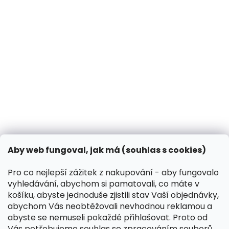
BLOG
Jak chránit psa před klíšťaty a blechami?
14.3.2025
Může pes dýni?
31.10.2024
Co dělat, když vašeho psa píchne včela?
13.3.2024
Kontakt
VK Pet s.r.o.
Aby web fungoval, jak má (souhlas s cookies)
info
@
peliskydog.cz
+420 730 166 131
Pro co nejlepší zážitek z nakupování - aby fungovalo
vyhledávání, abychom si pamatovali, co máte v
Instagram
košíku, abyste jednoduše zjistili stav Vaší objednávky,
abychom Vás neobtěžovali nevhodnou reklamou a
abyste se nemuseli pokaždé přihlašovat. Proto od
Přijímáme online platby
Vás potřebujeme souhlas se zpracováním souborů