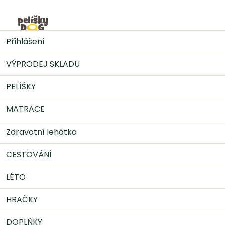
Přejít
na
Nák
obsah
MATRACE
Ortopedická matrace
Ortopedická
Přihlášení
matrace pro psy VitaMedog 95°
VÝPRODEJ SKLADU
PELÍŠKY
MATRACE
Zdravotní lehátka
CESTOVÁNÍ
LÉTO
HRAČKY
DOPLŇKY