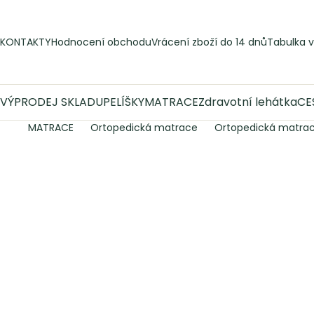
Přejít
na
obsah
KONTAKTY
Hodnocení obchodu
Vrácení zboží do 14 dnů
Tabulka v
VÝPRODEJ SKLADU
PELÍŠKY
MATRACE
Zdravotní lehátka
CE
MATRACE
Ortopedická matrace
Ortopedická matrac