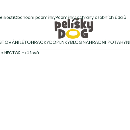
elikostí
Obchodní podmínky
Podmínky ochrany osobních údajů
STOVÁNÍ
LÉTO
HRAČKY
DOPLŇKY
BLOG
NÁHRADNÍ POTAHY
N
e HECTOR - růžová