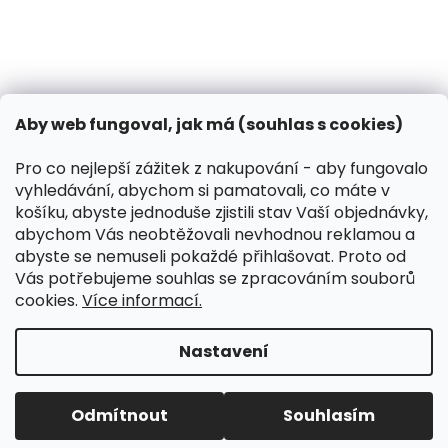
13.3.2024
Kontakt
VK Pet s.r.o.
Aby web fungoval, jak má (souhlas s cookies)
info
@
peliskydog.cz
+420 730 166 131
Pro co nejlepší zážitek z nakupování - aby fungovalo
vyhledávání, abychom si pamatovali, co máte v
Instagram
košíku, abyste jednoduše zjistili stav Vaší objednávky,
abychom Vás neobtěžovali nevhodnou reklamou a
abyste se nemuseli pokaždé přihlašovat. Proto od
Přijímáme online platby
Vás potřebujeme souhlas se zpracováním souborů
cookies.
Více informací.
Nastavení
Koupit-Krmivo.cz
Odmítnout
Souhlasím
Vytvořil Shoptet
&
Copyright 2026
Pelíšky Dog
. Všechna práva vyhrazena.