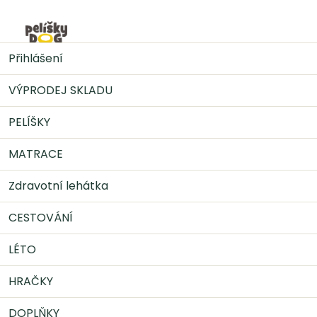
Přejít
na
Nák
obsah
MATRACE
Ortopedická matrace DEMI COMFORT 100
Přihlášení
x 80 cm - mintová
VÝPRODEJ SKLADU
PELÍŠKY
MATRACE
Zdravotní lehátka
CESTOVÁNÍ
LÉTO
HRAČKY
DOPLŇKY