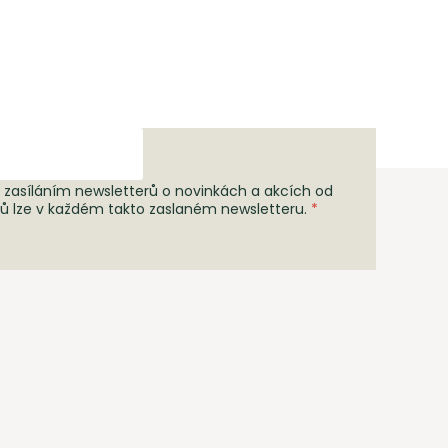
 zasíláním newsletterů o novinkách a akcích od
rů lze v každém takto zaslaném newsletteru.