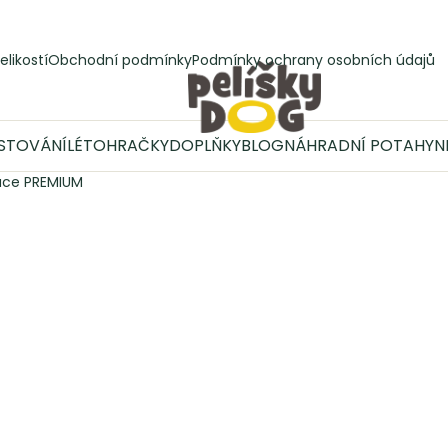
elikostí
Obchodní podmínky
Podmínky ochrany osobních údajů
STOVÁNÍ
LÉTO
HRAČKY
DOPLŇKY
BLOG
NÁHRADNÍ POTAHY
N
ace PREMIUM