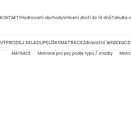
Přejít
na
obsah
KONTAKTY
Hodnocení obchodu
Vrácení zboží do 14 dnů
Tabulka v
VÝPRODEJ SKLADU
PELÍŠKY
MATRACE
Zdravotní lehátka
CE
MATRACE
Matrace pro psy podle typu / značky
Matr