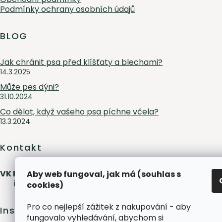
Podmínky ochrany osobních údajů
BLOG
Jak chránit psa před klíšťaty a blechami?
14.3.2025
Může pes dýni?
31.10.2024
Co dělat, když vašeho psa píchne včela?
13.3.2024
Kontakt
VK Pet s.r.o.
Aby web fungoval, jak má (souhlas s
info
@
peliskydog.cz
+420 730 166 131
cookies)
Pro co nejlepší zážitek z nakupování - aby
Instagram
fungovalo vyhledávání, abychom si