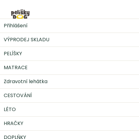
Přejít
na
Nák
obsah
DOPLŇKY
Pamlsky
Kiwi Walker Mrazem sušený
Přihlášení
tuňák, 105 g
VÝPRODEJ SKLADU
PELÍŠKY
MATRACE
Zdravotní lehátka
CESTOVÁNÍ
LÉTO
HRAČKY
DOPLŇKY