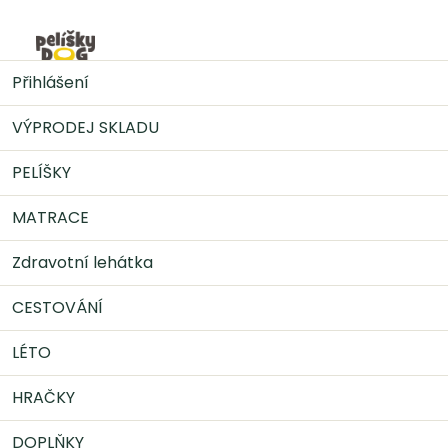
Přejít
na
Nák
obsah
DOPLŇKY
Pamlsky
KIDDOG kachní prsa na
Přihlášení
kalciové kostičce 500 g
VÝPRODEJ SKLADU
PELÍŠKY
MATRACE
Zdravotní lehátka
CESTOVÁNÍ
LÉTO
HRAČKY
DOPLŇKY