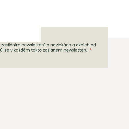
 zasíláním newsletterů o novinkách a akcích od
rů lze v každém takto zaslaném newsletteru.