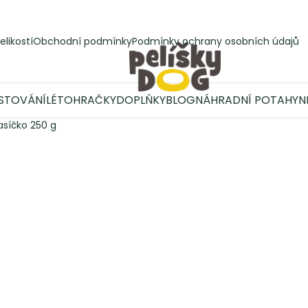
elikostí
Obchodní podmínky
Podmínky ochrany osobních údajů
STOVÁNÍ
LÉTO
HRAČKY
DOPLŇKY
BLOG
NÁHRADNÍ POTAHY
N
síčko 250 g