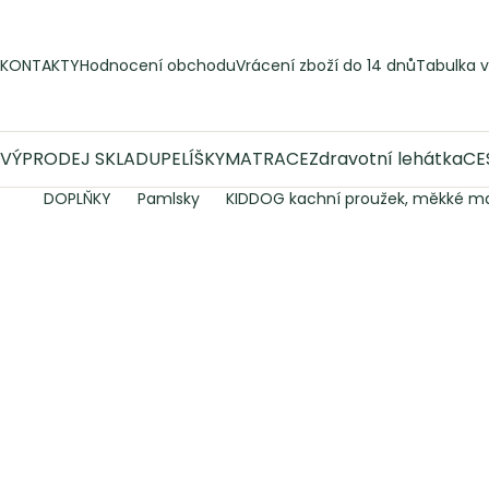
Přejít
na
obsah
KONTAKTY
Hodnocení obchodu
Vrácení zboží do 14 dnů
Tabulka v
VÝPRODEJ SKLADU
PELÍŠKY
MATRACE
Zdravotní lehátka
CE
DOPLŇKY
Pamlsky
KIDDOG kachní proužek, měkké ma