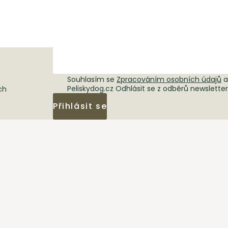
Souhlasím se
Zpracováním osobních údajů
a
Peliskydog.cz Odhlásit se z odběrů newslette
ch
Přihlásit se