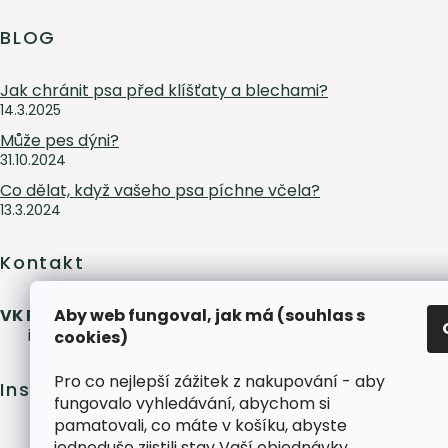
BLOG
Jak chránit psa před klíšťaty a blechami?
14.3.2025
Může pes dýni?
31.10.2024
Co dělat, když vašeho psa píchne včela?
13.3.2024
Kontakt
VK Pet s.r.o.
Aby web fungoval, jak má (souhlas s
info
@
peliskydog.cz
+420 730 166 131
cookies)
Pro co nejlepší zážitek z nakupování - aby
Instagram
fungovalo vyhledávání, abychom si
pamatovali, co máte v košíku, abyste
jednoduše zjistili stav Vaší objednávky,