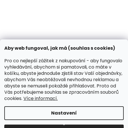
31.10.2024
Co dělat, když vašeho psa píchne včela?
13.3.2024
Kontakt
VK Pet s.r.o.
Aby web fungoval, jak má (souhlas s cookies)
info
@
peliskydog.cz
+420 730 166 131
Pro co nejlepší zážitek z nakupování - aby fungovalo
vyhledávání, abychom si pamatovali, co máte v
Instagram
košíku, abyste jednoduše zjistili stav Vaší objednávky,
abychom Vás neobtěžovali nevhodnou reklamou a
abyste se nemuseli pokaždé přihlašovat. Proto od
Přijímáme online platby
Vás potřebujeme souhlas se zpracováním souborů
cookies.
Více informací.
Nastavení
Koupit-Krmivo.cz