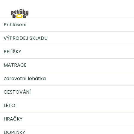
Přejít
na
Nák
obsah
DOPLŇKY
Pamlsky
KIDDOG 100% lososové proužky
Přihlášení
80 g
VÝPRODEJ SKLADU
PELÍŠKY
MATRACE
Zdravotní lehátka
CESTOVÁNÍ
LÉTO
HRAČKY
DOPLŇKY