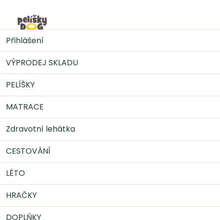
Přejít
na
Nák
obsah
VÝPRODEJ SKLADU
JW Hol EE Děrovaný míč - JUMBO
Přihlášení
18 cm
VÝPRODEJ SKLADU
PELÍŠKY
MATRACE
Zdravotní lehátka
CESTOVÁNÍ
LÉTO
HRAČKY
DOPLŇKY