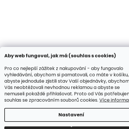
Přijímáme online platby
Koupit-Krmivo.cz
Vytvořil Shoptet
&
Copyright 2026
Pelíšky Dog
. Všechna práva vyhrazena.
Aby web fungoval, jak má (souhlas s cookies)
Upravit nastavení cookies
Pro co nejlepší zážitek z nakupování - aby fungovalo
vyhledávání, abychom si pamatovali, co máte v košíku,
abyste jednoduše zjistili stav Vaší objednávky, abycho
Vás neobtěžovali nevhodnou reklamou a abyste se
nemuseli pokaždé přihlašovat. Proto od Vás potřebuj
souhlas se zpracováním souborů cookies.
Více informa
Nastavení