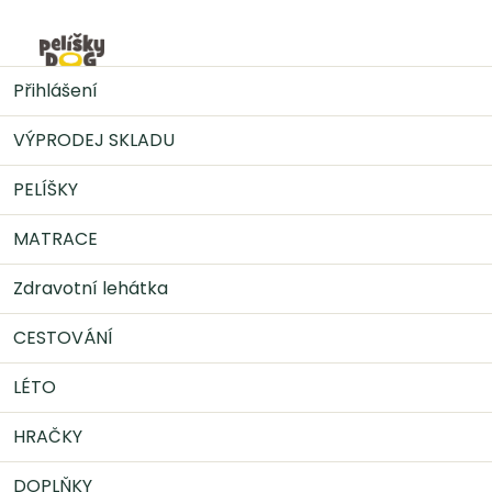
Přejít
na
Nák
obsah
DOPLŇKY
Konzervy pro psy
GRANCARNO
Přihlášení
Superfoods kuře,špenát,maliny,dýňová sem. 400g
VÝPRODEJ SKLADU
PELÍŠKY
MATRACE
Zdravotní lehátka
CESTOVÁNÍ
LÉTO
HRAČKY
DOPLŇKY