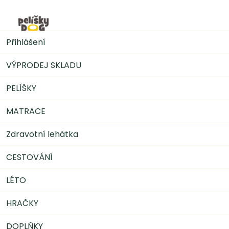
Přejít
na
Nák
obsah
DOPLŇKY
Konzervy pro psy
GRANCARNO
Přihlášení
Superfoods hovězí,čv.řepa,ostružina,pampelišk 400g
VÝPRODEJ SKLADU
PELÍŠKY
MATRACE
Zdravotní lehátka
CESTOVÁNÍ
LÉTO
HRAČKY
DOPLŇKY