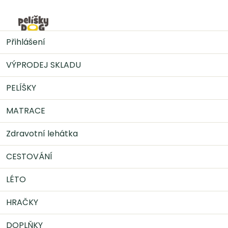
Přejít
na
Nák
obsah
DOPLŇKY
Konzervy pro psy
Gran Carno
Přihlášení
GRANCARNO Senior - hovězí, jehněčí 800 g
VÝPRODEJ SKLADU
PELÍŠKY
MATRACE
Zdravotní lehátka
CESTOVÁNÍ
LÉTO
HRAČKY
DOPLŇKY