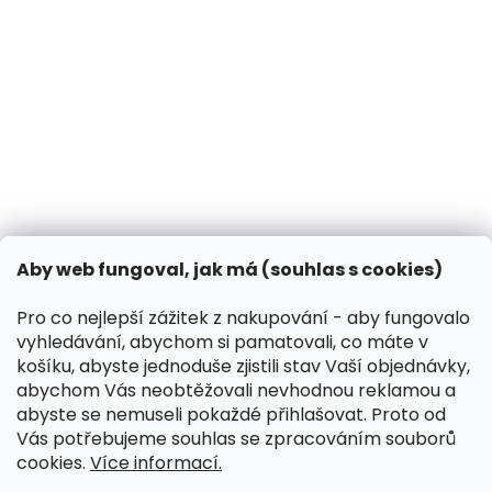
Jak chránit psa před klíšťaty a blechami?
14.3.2025
Může pes dýni?
31.10.2024
Co dělat, když vašeho psa píchne včela?
13.3.2024
Kontakt
VK Pet s.r.o.
Aby web fungoval, jak má (souhlas s cookies)
info
@
peliskydog.cz
+420 730 166 131
Pro co nejlepší zážitek z nakupování - aby fungovalo
vyhledávání, abychom si pamatovali, co máte v
Instagram
košíku, abyste jednoduše zjistili stav Vaší objednávky,
abychom Vás neobtěžovali nevhodnou reklamou a
abyste se nemuseli pokaždé přihlašovat. Proto od
Přijímáme online platby
Vás potřebujeme souhlas se zpracováním souborů
cookies.
Více informací.