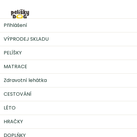
Přejít
na
Nák
obsah
DOPLŇKY
Konzervy pro psy
Gran Carno
Přihlášení
GRANCARNO Adult - hovězí 800g
VÝPRODEJ SKLADU
PELÍŠKY
MATRACE
Zdravotní lehátka
CESTOVÁNÍ
LÉTO
HRAČKY
DOPLŇKY