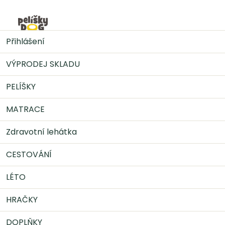
Přejít
na
Nák
obsah
LÉTO
Chladící potřeby
Chladící podložka Soft -
Přihlášení
šedá
VÝPRODEJ SKLADU
PELÍŠKY
MATRACE
Zdravotní lehátka
CESTOVÁNÍ
LÉTO
HRAČKY
DOPLŇKY