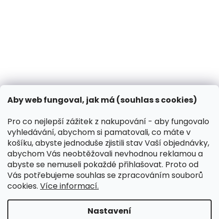
Může pes dýni?
31.10.2024
Co dělat, když vašeho psa píchne včela?
13.3.2024
Kontakt
VK Pet s.r.o.
Aby web fungoval, jak má (souhlas s cookies)
info
@
peliskydog.cz
+420 730 166 131
Pro co nejlepší zážitek z nakupování - aby fungovalo
vyhledávání, abychom si pamatovali, co máte v
Instagram
košíku, abyste jednoduše zjistili stav Vaší objednávky,
abychom Vás neobtěžovali nevhodnou reklamou a
abyste se nemuseli pokaždé přihlašovat. Proto od
Přijímáme online platby
Vás potřebujeme souhlas se zpracováním souborů
cookies.
Více informací.
Nastavení