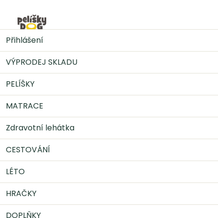
Přejít
na
Nák
obsah
LÉTO
Chladící potřeby
Chladící podložka pro
Přihlášení
zvířata, modrá
VÝPRODEJ SKLADU
PELÍŠKY
MATRACE
Zdravotní lehátka
CESTOVÁNÍ
LÉTO
HRAČKY
DOPLŇKY