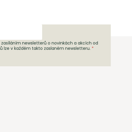
 zasíláním newsletterů o novinkách a akcích od
rů lze v každém takto zaslaném newsletteru.