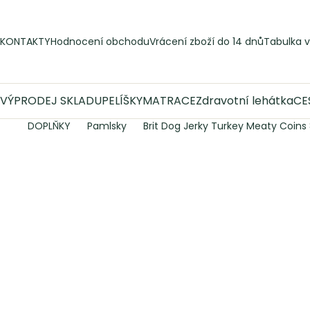
Přejít
na
obsah
KONTAKTY
Hodnocení obchodu
Vrácení zboží do 14 dnů
Tabulka v
VÝPRODEJ SKLADU
PELÍŠKY
MATRACE
Zdravotní lehátka
CE
DOPLŇKY
Pamlsky
Brit Dog Jerky Turkey Meaty Coins