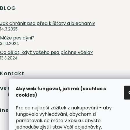
BLOG
Jak chránit psa před klíšťaty a blechami?
14.3.2025
Může pes dýni?
31.10.2024
Co dělat, když vašeho psa píchne včela?
13.3.2024
Kontakt
VK Pet s.r.o.
Aby web fungoval, jak má (souhlas s
info
@
peliskydog.cz
+420 730 166 131
cookies)
Pro co nejlepší zážitek z nakupování - aby
Instagram
fungovalo vyhledávání, abychom si
pamatovali, co máte v košíku, abyste
jednoduše zjistili stav Vaší objednávky,