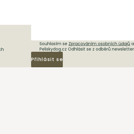
Souhlasím se
Zpracováním osobních údajů
a
Peliskydog.cz Odhlásit se z odběrů newslette
ch
Přihlásit se