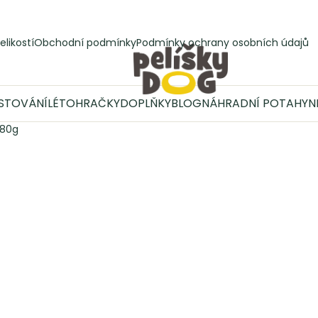
elikostí
Obchodní podmínky
Podmínky ochrany osobních údajů
STOVÁNÍ
LÉTO
HRAČKY
DOPLŇKY
BLOG
NÁHRADNÍ POTAHY
N
 80g