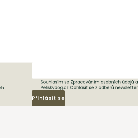
Souhlasím se
Zpracováním osobních údajů
a
Peliskydog.cz Odhlásit se z odběrů newslette
ch
Přihlásit se