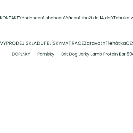
Přejít
na
obsah
KONTAKTY
Hodnocení obchodu
Vrácení zboží do 14 dnů
Tabulka v
VÝPRODEJ SKLADU
PELÍŠKY
MATRACE
Zdravotní lehátka
CE
DOPLŇKY
Pamlsky
Brit Dog Jerky Lamb Protein Bar 80