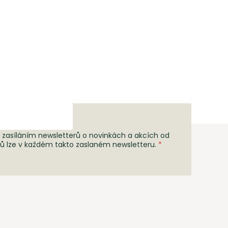
 zasíláním newsletterů o novinkách a akcích od
rů lze v každém takto zaslaném newsletteru.