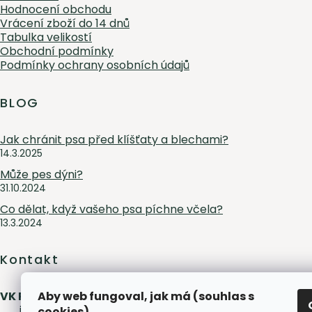
Hodnocení obchodu
Vrácení zboží do 14 dnů
Tabulka velikostí
Obchodní podmínky
Podmínky ochrany osobních údajů
BLOG
Jak chránit psa před klíšťaty a blechami?
14.3.2025
Může pes dýni?
31.10.2024
Co dělat, když vašeho psa píchne včela?
13.3.2024
Kontakt
VK Pet s.r.o.
Aby web fungoval, jak má (souhlas s
info
@
peliskydog.cz
+420 730 166 131
cookies)