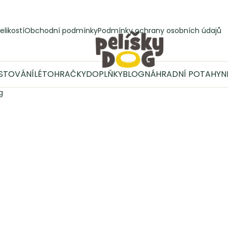
elikostí
Obchodní podmínky
Podmínky ochrany osobních údajů
STOVÁNÍ
LÉTO
HRAČKY
DOPLŇKY
BLOG
NÁHRADNÍ POTAHY
N
g