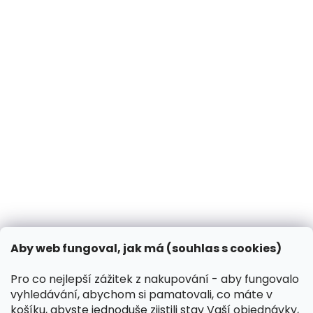
Obchodní podmínky
Podmínky ochrany osobních údajů
BLOG
Jak chránit psa před klíšťaty a blechami?
14.3.2025
Může pes dýni?
31.10.2024
Co dělat, když vašeho psa píchne včela?
13.3.2024
Kontakt
VK Pet s.r.o.
Aby web fungoval, jak má (souhlas s cookies)
info
@
peliskydog.cz
+420 730 166 131
Pro co nejlepší zážitek z nakupování - aby fungovalo
vyhledávání, abychom si pamatovali, co máte v
Instagram
košíku, abyste jednoduše zjistili stav Vaší objednávky,