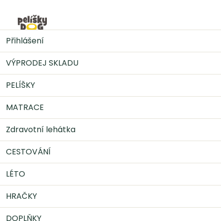
Přejít
na
Nák
obsah
PELÍŠKY
OVÁLNÉ PELÍŠKY PRO PSY
Přihlášení
VÝPRODEJ SKLADU
PELÍŠKY
MATRACE
Zdravotní lehátka
CESTOVÁNÍ
LÉTO
HRAČKY
DOPLŇKY