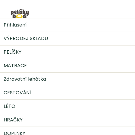
Přejít
na
Nák
obsah
MATRACE
Ortopedická matrace
Ortopedická
Přihlášení
matrace pro psa Premium - černá se šedou
VÝPRODEJ SKLADU
PELÍŠKY
MATRACE
Zdravotní lehátka
CESTOVÁNÍ
LÉTO
HRAČKY
DOPLŇKY