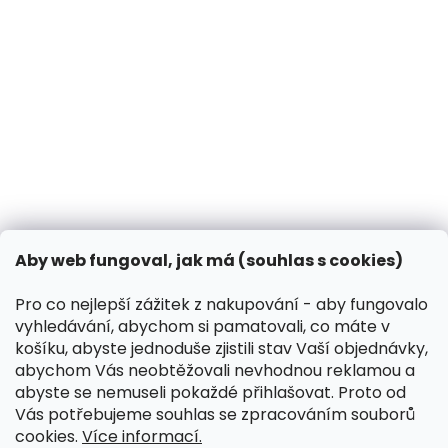
Jak chránit psa před klíšťaty a blechami?
14.3.2025
Může pes dýni?
31.10.2024
Co dělat, když vašeho psa píchne včela?
13.3.2024
Kontakt
VK Pet s.r.o.
Aby web fungoval, jak má (souhlas s cookies)
info
@
peliskydog.cz
+420 730 166 131
Pro co nejlepší zážitek z nakupování - aby fungovalo
vyhledávání, abychom si pamatovali, co máte v
Instagram
košíku, abyste jednoduše zjistili stav Vaší objednávky,
abychom Vás neobtěžovali nevhodnou reklamou a
abyste se nemuseli pokaždé přihlašovat. Proto od
Přijímáme online platby
Vás potřebujeme souhlas se zpracováním souborů
cookies.
Více informací.