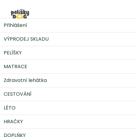
Přejít
na
Nák
obsah
DOPLŇKY
Krmivo pro psy
Mister Mix - řada
Přihlášení
superpremium
Mister Mix Junior MINI dog
VÝPRODEJ SKLADU
PELÍŠKY
MATRACE
Zdravotní lehátka
CESTOVÁNÍ
LÉTO
HRAČKY
DOPLŇKY