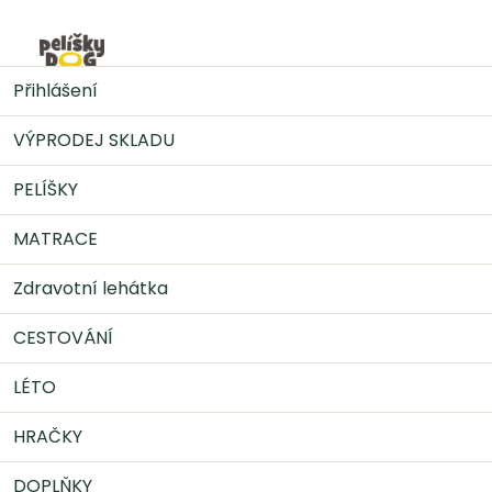
Přejít
na
Nák
obsah
MATRACE
Matrace DEMI - hnědá
Přihlášení
VÝPRODEJ SKLADU
PELÍŠKY
MATRACE
Zdravotní lehátka
CESTOVÁNÍ
LÉTO
HRAČKY
DOPLŇKY