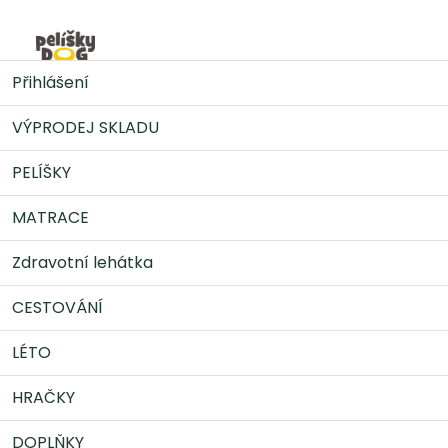
Přejít
na
Nák
obsah
DOPLŇKY
Kosmetika, hygiena a úprava pro psy
Přihlášení
MAST NA TLAPKY A DRÁPKY PRO PSY 50ml
VÝPRODEJ SKLADU
PELÍŠKY
MATRACE
Zdravotní lehátka
CESTOVÁNÍ
LÉTO
HRAČKY
DOPLŇKY